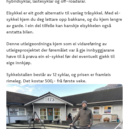
hybridsyklar, lastesyklar og off-roadarar.
Elsykkel er eit godt alternativ til vanleg tråsykkel. Med el-
sykkel kjem du deg lettare opp bakkane, og du kjem lengre
av garde. I ein del tilfelle kan kanskje elsykkelen også
erstatta bilen.
Denne utleigeordninga kjem som ei vidareføring av
utleigeprosjektet der føremålet var å gje innbyggjarane
høve til å prøva ein el-sykkel før dei eventuelt gjekk til
eige innkjøp.
Sykkelstallen består av 12 syklar, og prisen er framleis
rimeleg. Det kostar 500,- frå første veke.