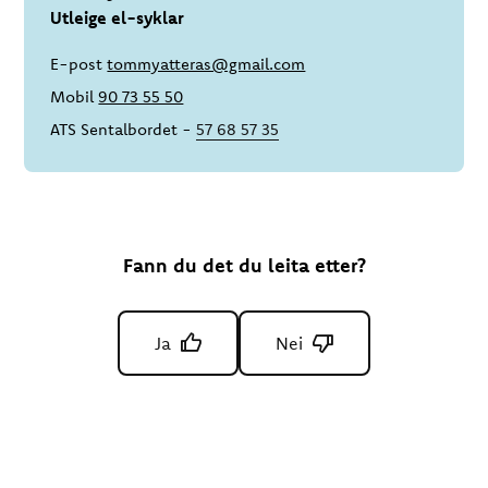
Utleige el-syklar
E-post
tommyatteras@gmail.com
Mobil
90 73 55 50
ATS Sentalbordet -
57 68 57 35
Fann du det du leita etter?
Ja
Nei