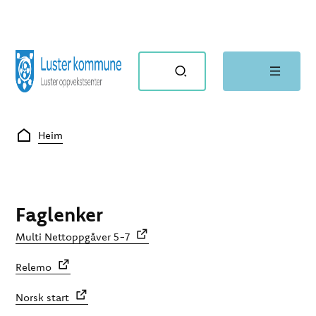
Luster oppvekstsenter
Du er her:
Heim
Faglenker
Multi Nettoppgåver 5-7
Relemo
Norsk start