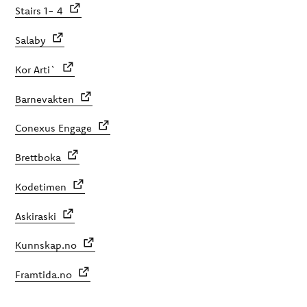
Stairs 1- 4
Salaby
Kor Arti`
Barnevakten
Conexus Engage
Brettboka
Kodetimen
Askiraski
Kunnskap.no
Framtida.no