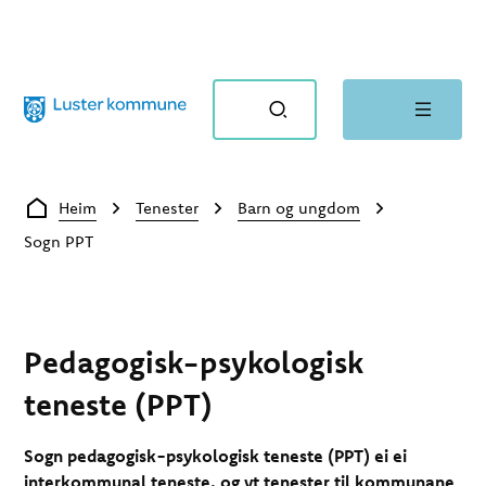
Luster kommune
Du er her:
Heim
Tenester
Barn og ungdom
Sogn PPT
Pedagogisk-psykologisk
teneste (PPT)
Sogn pedagogisk-psykologisk teneste (PPT) ei ei
interkommunal teneste, og yt tenester til kommunane