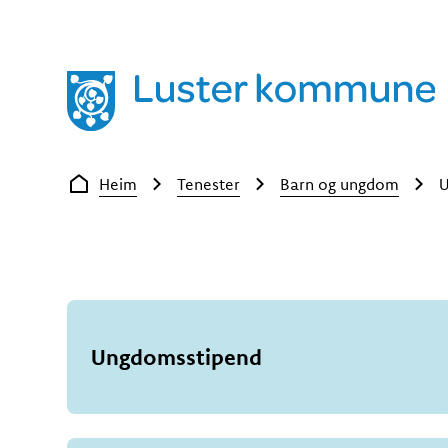
Luster kommune
Du er her:
Heim
Tenester
Barn og ungdom
U
Ungdomsstipend