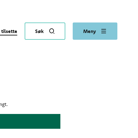
 tilsette
Søk
Meny
ngt.