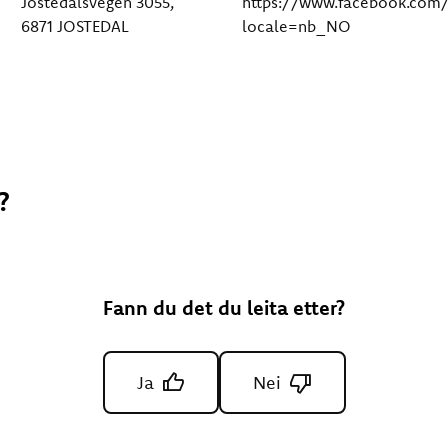
Jostedalsvegen 3055,
https://www.facebook.com/
6871 JOSTEDAL
locale=nb_NO
?
Fann du det du leita etter?
Ja
Nei