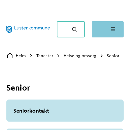
Luster kommune
Du er her:
Heim
Tenester
Helse og omsorg
Senior
Senior
Seniorkontakt