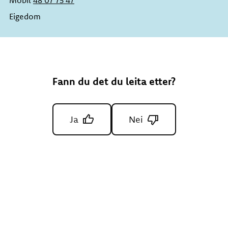
Mobil
48 07 75 47
Eigedom
Fann du det du leita etter?
Ja
Nei