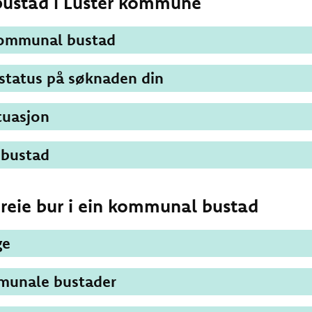
stad i Luster kommune
kommunal bustad
 status på søknaden din
ituasjon
 bustad
ereie bur i ein kommunal bustad
ge
mmunale bustader