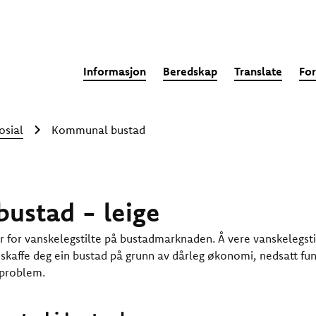
Informasjon
Beredskap
Translate
For
osial
Kommunal bustad
ustad - leige
 for vanskelegstilte på bustadmarknaden. Å vere vanskelegst
 å skaffe deg ein bustad på grunn av dårleg økonomi, nedsatt f
 problem.