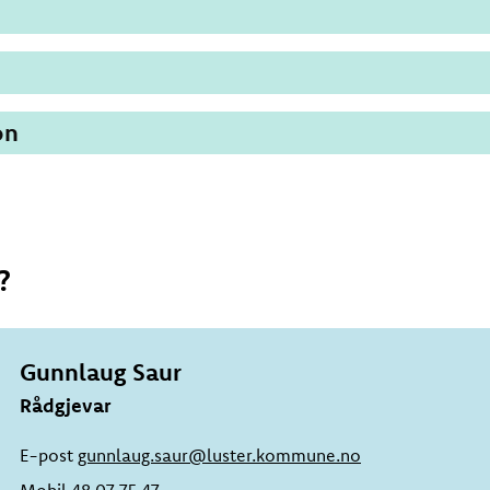
on
?
Gunnlaug Saur
Rådgjevar
E-post
gunnlaug.saur@luster.kommune.no