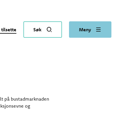
 tilsette
Søk
Meny
ilt på bustadmarknaden
unksjonsevne og