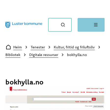
Luster kommune
Du er her:
Heim
Tenester
Kultur, fritid og friluftsliv
Bibliotek
Digitale ressurser
bokhylla.no
bokhylla.no