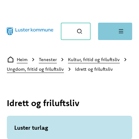
Luster kommune
Du er her:
Heim
Tenester
Kultur, fritid og friluftsliv
Ungdom, fritid og friluftsliv
Idrett og friluftsliv
Idrett og friluftsliv
Luster turlag