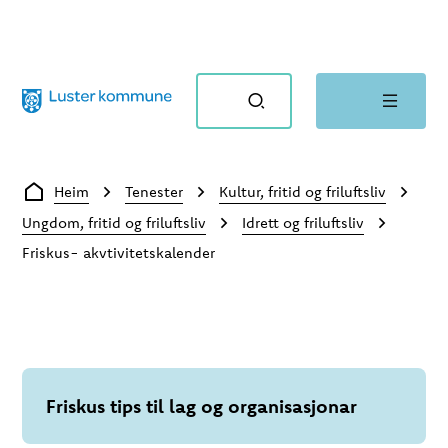
Luster kommune
Du er her:
Heim
Tenester
Kultur, fritid og friluftsliv
Ungdom, fritid og friluftsliv
Idrett og friluftsliv
Friskus- akvtivitetskalender
Friskus tips til lag og organisasjonar