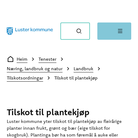
Luster kommune
Du er her:
Heim
Tenester
Næring, landbruk og natur
Landbruk
Tilskotsordningar
Tilskot til plantekjøp
Tilskot til plantekjøp
Luster kommune yter tilskot til plantekjøp av fleirårige
planter innan frukt, grønt og bær (eige tilskot for
skogbruk). Plantinga bør ha som føremål å auke eller