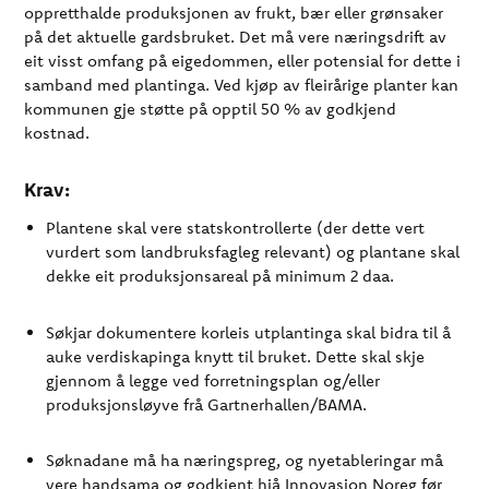
oppretthalde produksjonen av frukt, bær eller grønsaker
på det aktuelle gardsbruket. Det må vere næringsdrift av
eit visst omfang på eigedommen, eller potensial for dette i
samband med plantinga. Ved kjøp av fleirårige planter kan
kommunen gje støtte på opptil 50 % av godkjend
kostnad.
Krav:
Plantene skal vere statskontrollerte (der dette vert
vurdert som landbruksfagleg relevant) og plantane skal
dekke eit produksjonsareal på minimum 2 daa.
Søkjar dokumentere korleis utplantinga skal bidra til å
auke verdiskapinga knytt til bruket. Dette skal skje
gjennom å legge ved forretningsplan og/eller
produksjonsløyve frå Gartnerhallen/BAMA.
Søknadane må ha næringspreg, og nyetableringar må
vere handsama og godkjent hjå Innovasjon Noreg før