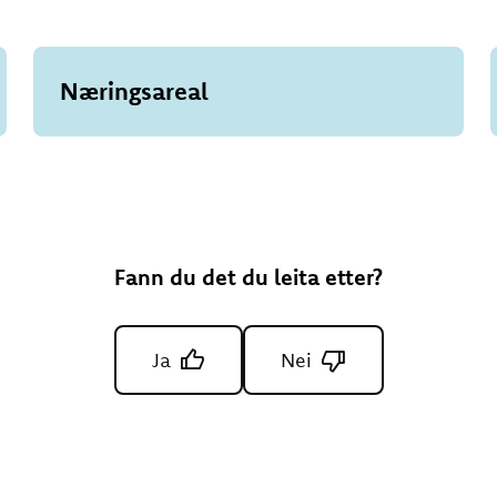
Næringsareal
Fann du det du leita etter?
Ja
Nei