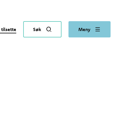
 tilsette
Søk
Meny