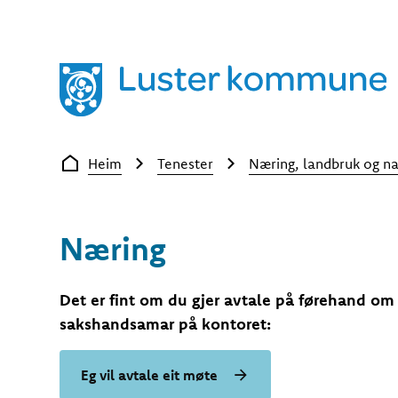
Luster kommune
Du er her:
Heim
Tenester
Næring, landbruk og na
Næring
Det er fint om du gjer avtale på førehand om
sakshandsamar på kontoret:
Eg vil avtale eit møte