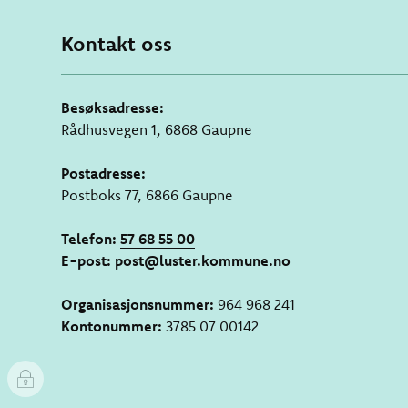
Kontakt oss
Besøksadresse:
Rådhusvegen 1, 6868 Gaupne
Postadresse:
Postboks 77, 6866 Gaupne
Telefon:
57 68 55 00
E-post:
post@luster.kommune.no
Organisasjonsnummer:
964 968 241
Kontonummer:
3785 07 00142
I