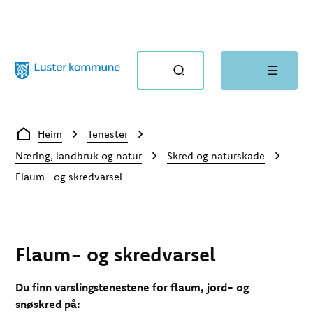
Luster kommune
Du er her:
Heim
Tenester
Næring, landbruk og natur
Skred og naturskade
Flaum- og skredvarsel
Flaum- og skredvarsel
Du finn varslingstenestene for flaum, jord- og
snøskred på: