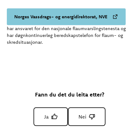
Norges Vassdrags- og energidirektorat, NVE
har ansvaret for den nasjonale flaumvarslingstenesta og
har døgnkontinuerleg beredskapstelefon for flaum- og
skredsituasjonar.
Fann du det du leita etter?
Ja
Nei