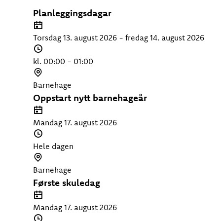
Planleggingsdagar
D
a
Torsdag 13. august 2026 - fredag 14. august 2026
t
T
o
i
kl. 00:00 - 01:00
d
S
s
t
Barnehage
p
e
Oppstart nytt barnehageår
u
d
D
n
a
Mandag 17. august 2026
k
t
T
t
o
i
Hele dagen
d
S
s
t
Barnehage
p
e
Første skuledag
u
d
D
n
a
Mandag 17. august 2026
k
t
T