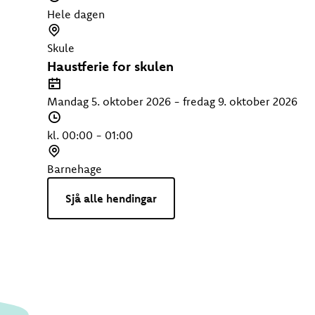
t
o
i
Hele dagen
d
S
s
t
Skule
p
e
Haustferie for skulen
u
d
D
n
a
Mandag 5. oktober 2026 - fredag 9. oktober 2026
k
t
T
t
o
i
kl. 00:00 - 01:00
d
S
s
t
Barnehage
p
e
Sjå alle hendingar
u
d
n
k
t