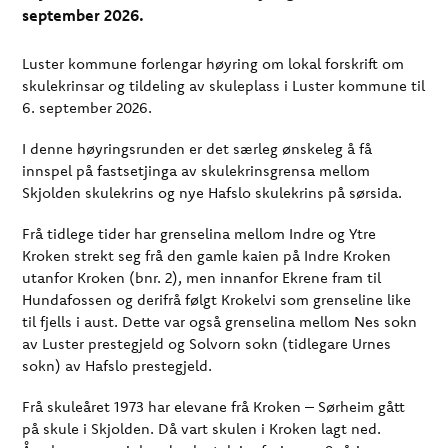
september 2026.
Luster kommune forlengar høyring om lokal forskrift om
skulekrinsar og tildeling av skuleplass i Luster kommune til
6. september 2026.
I denne høyringsrunden er det særleg ønskeleg å få
innspel på fastsetjinga av skulekrinsgrensa mellom
Skjolden skulekrins og nye Hafslo skulekrins på sørsida.
Frå tidlege tider har grenselina mellom Indre og Ytre
Kroken strekt seg frå den gamle kaien på Indre Kroken
utanfor Kroken (bnr. 2), men innanfor Ekrene fram til
Hundafossen og derifrå følgt Krokelvi som grenseline like
til fjells i aust. Dette var også grenselina mellom Nes sokn
av Luster prestegjeld og Solvorn sokn (tidlegare Urnes
sokn) av Hafslo prestegjeld.
Frå skuleåret 1973 har elevane frå Kroken – Sørheim gått
på skule i Skjolden. Då vart skulen i Kroken lagt ned.