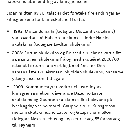
nabokrins utan endring av krinsgrensene.
Sidan midten av 70-talet er det føreteke fire endringar av
krinsgrensene for barneskulane i Luster:
1982: Mollandsmarki (tidlegare Molland skulekrins)
vart overført frå Hafslo skulekrins til Indre Hafslo
skulekrins (tidlegare Livdtun skulekrins)
2008: Fortun skulekrins og Bolstad skulekrins vart slått
saman til ein skulekrins frå og med skuleåret 2008/09
etter at Fortun skule vart lagt ned året før. Den
samanslåtte skulekrinsen, Skjolden skulekrins, har same
yttergrenser som tidlegare
2009: Kommunestyret vedtok ei justering av
krinsgrensa mellom dåverande Dale, no Luster
skulekrins og Gaupne skulekrins slik at elevane på
Neshøgda/Nes soknar til Gaupne skule. Krinsgrensa
mellom skulekrinsane Luster og Gaupne er mellom
tidlegare Nes skulehus og krysset riksveg 55/privatveg
til Høyheim