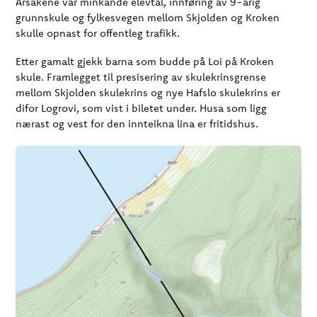
Årsakene var minkande elevtal, innføring av 9-årig
grunnskule og fylkesvegen mellom Skjolden og Kroken
skulle opnast for offentleg trafikk.
Etter gamalt gjekk barna som budde på Loi på Kroken
skule. Framlegget til presisering av skulekrinsgrense
mellom Skjolden skulekrins og nye Hafslo skulekrins er
difor Logrovi, som vist i biletet under. Husa som ligg
nærast og vest for den innteikna lina er fritidshus.