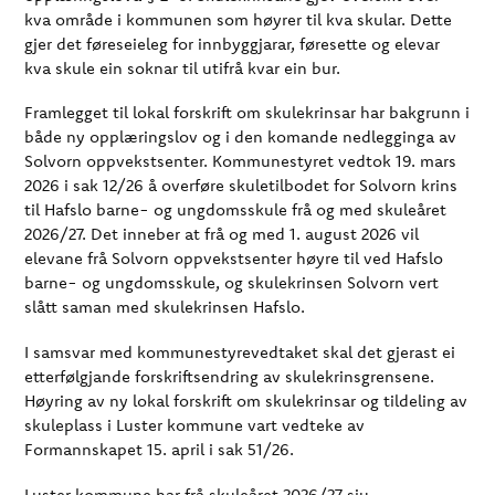
kva område i kommunen som høyrer til kva skular. Dette
gjer det føreseieleg for innbyggjarar, føresette og elevar
kva skule ein soknar til utifrå kvar ein bur.
Framlegget til lokal forskrift om skulekrinsar har bakgrunn i
både ny opplæringslov og i den komande nedlegginga av
Solvorn oppvekstsenter. Kommunestyret vedtok 19. mars
2026 i sak 12/26 å overføre skuletilbodet for Solvorn krins
til Hafslo barne- og ungdomsskule frå og med skuleåret
2026/27. Det inneber at frå og med 1. august 2026 vil
elevane frå Solvorn oppvekstsenter høyre til ved Hafslo
barne- og ungdomsskule, og skulekrinsen Solvorn vert
slått saman med skulekrinsen Hafslo.
I samsvar med kommunestyrevedtaket skal det gjerast ei
etterfølgjande forskriftsendring av skulekrinsgrensene.
Høyring av ny lokal forskrift om skulekrinsar og tildeling av
skuleplass i Luster kommune vart vedteke av
Formannskapet 15. april i sak 51/26.
Luster kommune har frå skuleåret 2026/27 sju