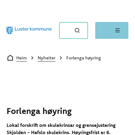
Luster kommune
Du er her:
Heim
Nyheiter
Forlenga høyring
Forlenga høyring
Lokal forskrift om skulekrinsar og grensejustering
Skjolden - Hafslo skulekrins.
Høyringsfrist er 6.