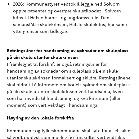
2026: Kommunestyret vedtok å leggje ned Solvorn
oppvekstsenter og overføre skuletilbodet i Solvorn
krins til Hafslo barne- og ungdomsskule. Den
samanslåtte skulekrinsen, Hafslo skulekrins, har same
yttergrenser som tidlegare
Retningsliner for handsaming av søknadar om skuleplass
på ein skule utanfor skulekrinsen
I framlegget til forskrift er også retningsliner for
handsaming av søknadar om skuleplass på ein skule
utanfor skulekrinsen formalisert og skildra. Retningslinene
skal bidra til å informere om korleis søknad om skuleplass
på ein skule utanfor skulekrinsen vert handsama, kven
som har mynde til handsaming og kva kriterium (eller
moment) som vert vektlagt i handsaminga.
Høyring av den lokale forskrifta
Kommunane og fylkeskommunane skal syte for at ei sak er
så godt opplyst som mogleg før forskrifter vert vedteke.