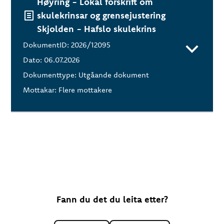
Høyring - Lokal forskrift om
skulekrinsar og grensejustering
Skjolden - Hafslo skulekrins
DokumentID: 2026/12095
Dato: 06.07.2026
Dokumenttype: Utgåande dokument
Mottakar: Flere mottakere
Fann du det du leita etter?