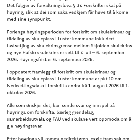
Det følgjer av forvaltningslova § 37. Forskrifter skal på
høyring, slik at dei som saka vedkjem får høve til å kome
med sine synspunkt.
Forlenga høyringsperioden for forskrift om skulekrinsar og
tildeling av skuleplass i Luster kommune inkludert
fastsetjing av skulekrinsgrense mellom Skjolden skulekrins
og nye Hafslo skulekrins er sett til 7. juli – 6. september
2026. Høyringsfrist er 6. september 2026.
I oppdatert framlegg til forskrift om skulekrinsar og
tildeling av skuleplass i Luster kommune er pkt 10 om
iverksettingsdato i forskrifta endra frå 1. august 2026 til 1.
oktober 2026.
Alle som ønskjer det, kan sende svar og innspel på
høyringa om forskrifta. Særleg grendelag,
samarbeidsutvala og FAU ved skulane vert oppmoda om å
gje høyringssvar.
Etter høyringa vil kommunedirektøren leggje fram sak om