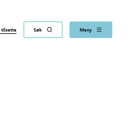
 tilsette
Søk
Meny