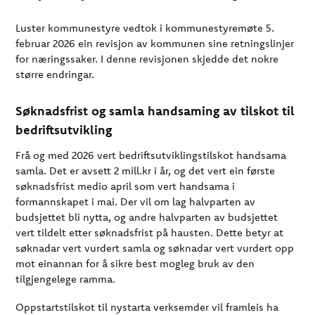
Luster kommunestyre vedtok i kommunestyremøte 5.
februar 2026 ein revisjon av kommunen sine retningslinjer
for næringssaker. I denne revisjonen skjedde det nokre
større endringar.
Søknadsfrist og samla handsaming av tilskot til
bedriftsutvikling
Frå og med 2026 vert bedriftsutviklingstilskot handsama
samla. Det er avsett 2 mill.kr i år, og det vert ein første
søknadsfrist medio april som vert handsama i
formannskapet i mai. Der vil om lag halvparten av
budsjettet bli nytta, og andre halvparten av budsjettet
vert tildelt etter søknadsfrist på hausten. Dette betyr at
søknadar vert vurdert samla og søknadar vert vurdert opp
mot einannan for å sikre best mogleg bruk av den
tilgjengelege ramma.
Oppstartstilskot til nystarta verksemder vil framleis ha