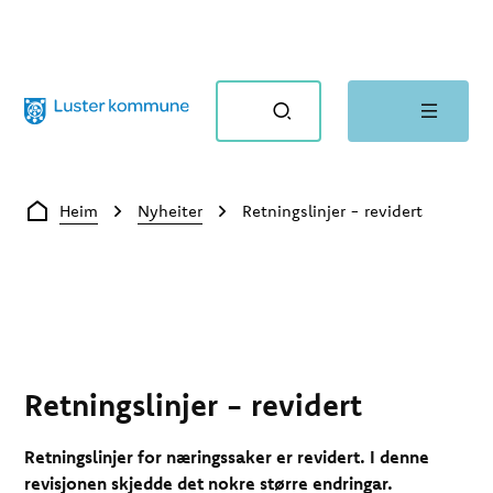
Luster kommune
Du er her:
Heim
Nyheiter
Retningslinjer - revidert
Retningslinjer - revidert
Retningslinjer for næringssaker er revidert. I denne
revisjonen skjedde det nokre større endringar.