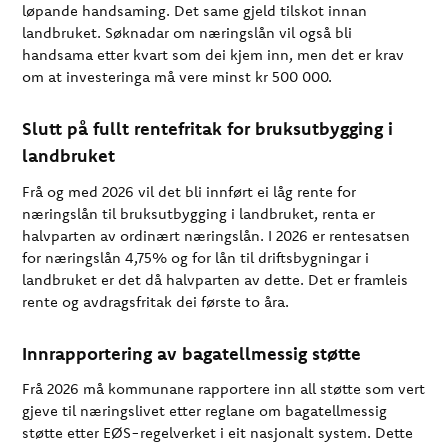
løpande handsaming. Det same gjeld tilskot innan
landbruket. Søknadar om næringslån vil også bli
handsama etter kvart som dei kjem inn, men det er krav
om at investeringa må vere minst kr 500 000.
Slutt på fullt rentefritak for bruksutbygging i
landbruket
Frå og med 2026 vil det bli innført ei låg rente for
næringslån til bruksutbygging i landbruket, renta er
halvparten av ordinært næringslån. I 2026 er rentesatsen
for næringslån 4,75% og for lån til driftsbygningar i
landbruket er det då halvparten av dette. Det er framleis
rente og avdragsfritak dei første to åra.
Innrapportering av bagatellmessig støtte
Frå 2026 må kommunane rapportere inn all støtte som vert
gjeve til næringslivet etter reglane om bagatellmessig
støtte etter EØS-regelverket i eit nasjonalt system. Dette