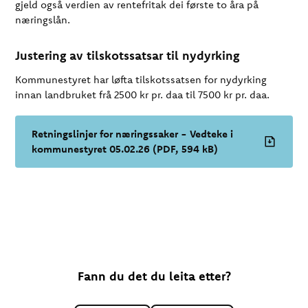
gjeld også verdien av rentefritak dei første to åra på
næringslån.
Justering av tilskotssatsar til nydyrking
Kommunestyret har løfta tilskotssatsen for nydyrking
innan landbruket frå 2500 kr pr. daa til 7500 kr pr. daa.
Retningslinjer for næringssaker - Vedteke i
kommunestyret 05.02.26
(PDF, 594 kB)
Fann du det du leita etter?