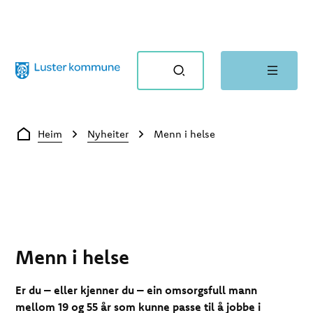
Luster kommune
Du er her:
Heim
Nyheiter
Menn i helse
Menn i helse
Er du – eller kjenner du – ein omsorgsfull mann
mellom 19 og 55 år som kunne passe til å jobbe i