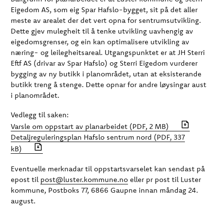
Eigedom AS, som eig Spar Hafslo-bygget, sit på det aller
meste av arealet der det vert opna for sentrumsutvikling.
Dette gjev mulegheit til å tenke utvikling uavhengig av
eigedomsgrenser, og ein kan optimalisere utvikling av
næring- og leilegheitsareal. Utgangspunktet er at JH Sterri
Eftf AS (drivar av Spar Hafslo) og Sterri Eigedom vurderer
bygging av ny butikk i planområdet, utan at eksisterande
butikk treng å stenge. Dette opnar for andre løysingar aust
i planområdet.
Vedlegg til saken:
Varsle om oppstart av planarbeidet
(PDF, 2 MB)
Detaljreguleringsplan Hafslo sentrum nord
(PDF, 337
kB)
Eventuelle merknadar til oppstartsvarselet kan sendast på
epost til
post@luster.kommune.no
eller pr post til Luster
kommune, Postboks 77, 6866 Gaupne innan måndag 24.
august.