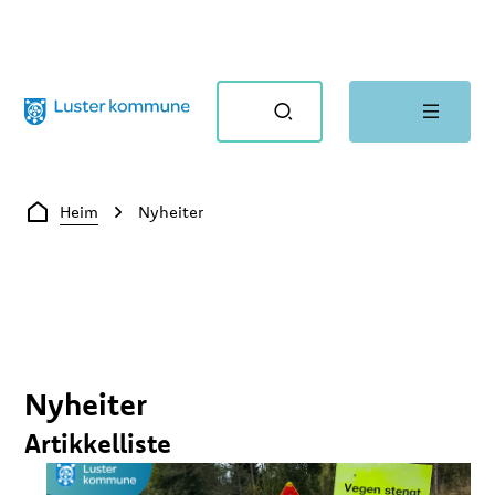
Luster kommune
Du er her:
Heim
Nyheiter
Nyheiter
Artikkelliste