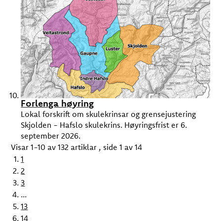
Forlenga høyring
Lokal forskrift om skulekrinsar og grensejustering
Skjolden - Hafslo skulekrins. Høyringsfrist er 6.
september 2026.
Visar
1-10
av
132
artiklar ,
side
1
av
14
1
2
3
...
13
14